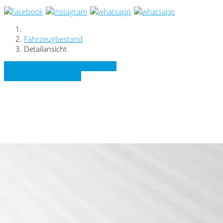
Fahrzeugbestand
Detailansicht
» Zurück zu den Suchergebnissen
» Fahrzeug Detailsuche
VW Golf Variant R-Line Business*LED*