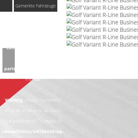
Gemerkte Fahrzeuge
Notice
: Undefined index:
rememberedVehicles in
/www/htdocs/w019643d/wp-
content/themes/induxo-
child/template-
parts/footer/footer.php
on
line
121
Warning
: count(): Parameter
must be an array or an object
that implements Countable in
/www/htdocs/w019643d/wp-