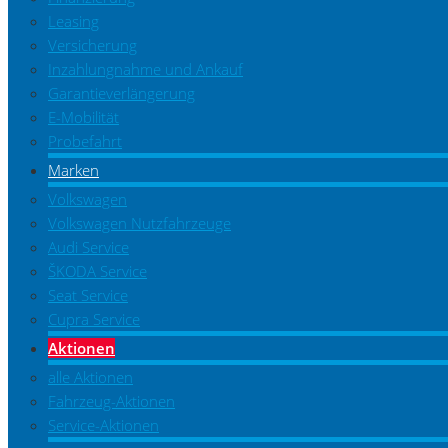
Leasing
Versicherung
Inzahlungnahme und Ankauf
Garantieverlängerung
E-Mobilität
Probefahrt
Marken
Volkswagen
Volkswagen Nutzfahrzeuge
Audi Service
ŠKODA Service
Seat Service
Cupra Service
Aktionen
alle Aktionen
Fahrzeug-Aktionen
Service-Aktionen