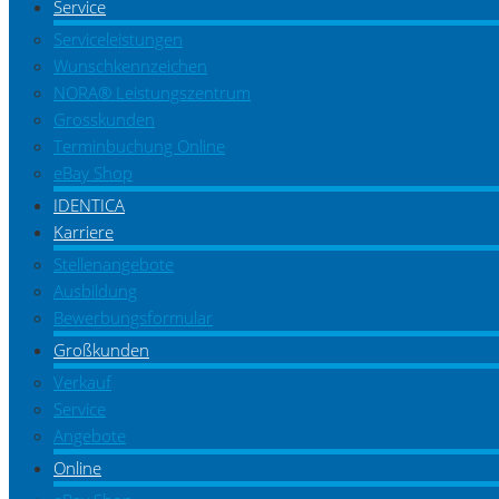
Service
Serviceleistungen
Wunschkennzeichen
NORA® Leistungszentrum
Grosskunden
Terminbuchung Online
eBay Shop
IDENTICA
Karriere
Stellenangebote
Ausbildung
Bewerbungsformular
Großkunden
Verkauf
Service
Angebote
Online