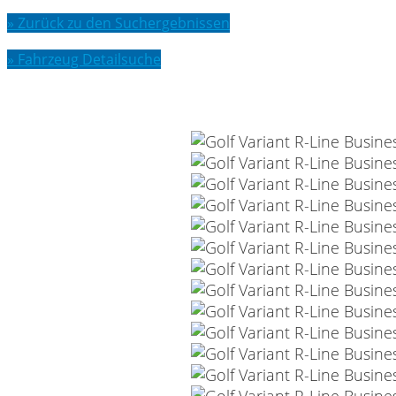
» Zurück zu den Suchergebnissen
» Fahrzeug Detailsuche
VW Golf Variant R-Line Business*LED*