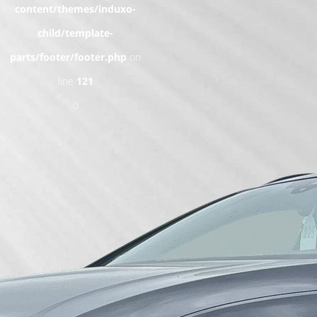
content/themes/induxo-
child/template-
parts/footer/footer.php
on
line
121
0