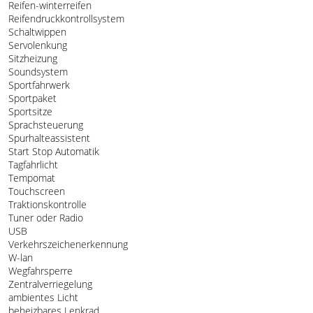
Reifen-winterreifen
Reifendruckkontrollsystem
Schaltwippen
Servolenkung
Sitzheizung
Soundsystem
Sportfahrwerk
Sportpaket
Sportsitze
Sprachsteuerung
Spurhalteassistent
Start Stop Automatik
Tagfahrlicht
Tempomat
Touchscreen
Traktionskontrolle
Tuner oder Radio
USB
Verkehrszeichenerkennung
W-lan
Wegfahrsperre
Zentralverriegelung
ambientes Licht
beheizbares Lenkrad