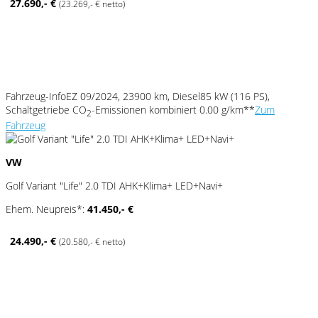
27.690,- €
(23.269,- € netto)
Fahrzeug-Info
EZ 09/2024, 23900 km, Diesel
85 kW (116 PS),
Schaltgetriebe
CO
-Emissionen kombiniert 0.00 g/km**
Zum
2
Fahrzeug
VW
Golf Variant "Life" 2.0 TDI AHK+Klima+ LED+Navi+
Ehem. Neupreis*:
41.450,- €
24.490,- €
(20.580,- € netto)