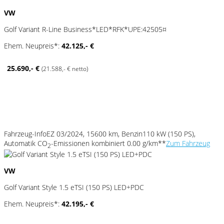
VW
Golf Variant R-Line Business*LED*RFK*UPE:42505¤
Ehem. Neupreis*:
42.125,- €
25.690,- €
(21.588,- € netto)
Fahrzeug-Info
EZ 03/2024, 15600 km, Benzin
110 kW (150 PS),
Automatik
CO
-Emissionen kombiniert 0.00 g/km**
Zum Fahrzeug
2
VW
Golf Variant Style 1.5 eTSI (150 PS) LED+PDC
Ehem. Neupreis*:
42.195,- €