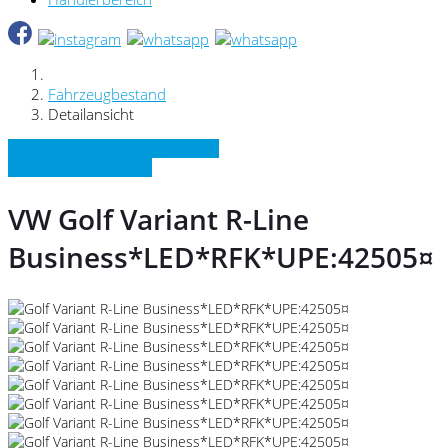
Fahrzeugbestand
Detailansicht
» Zurück zu den Suchergebnissen
» Fahrzeug Detailsuche
VW Golf Variant R-Line
Business*LED*RFK*UPE:42505¤