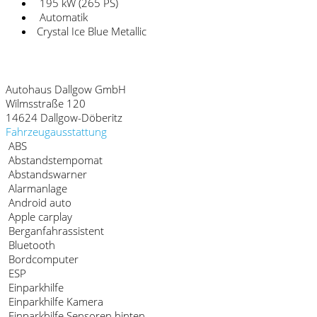
195 kW (265 PS)
Automatik
Crystal Ice Blue Metallic
Fahrzeugstandort
Autohaus Dallgow GmbH
Wilmsstraße 120
14624 Dallgow-Döberitz
Fahrzeugausstattung
ABS
Abstandstempomat
Abstandswarner
Alarmanlage
Android auto
Apple carplay
Berganfahrassistent
Bluetooth
Bordcomputer
ESP
Einparkhilfe
Einparkhilfe Kamera
Einparkhilfe Sensoren hinten