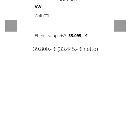
2
VW
Golf GTI
Ehem. Neupreis*:
55.095,- €
39.800,- €
(33.445,- € netto)