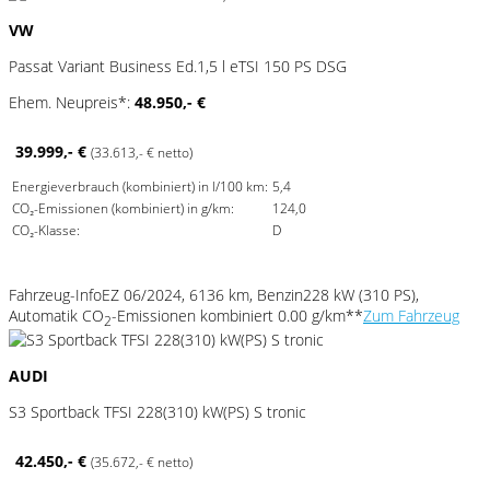
VW
Passat Variant Business Ed.1,5 l eTSI 150 PS DSG
Ehem. Neupreis*:
48.950,- €
39.999,- €
(33.613,- € netto)
Energieverbrauch (kombiniert) in l/100 km:
5,4
CO₂-Emissionen (kombiniert) in g/km:
124,0
CO₂-Klasse:
D
Fahrzeug-Info
EZ 06/2024, 6136 km, Benzin
228 kW (310 PS),
Automatik
CO
-Emissionen kombiniert 0.00 g/km**
Zum Fahrzeug
2
AUDI
S3 Sportback TFSI 228(310) kW(PS) S tronic
42.450,- €
(35.672,- € netto)