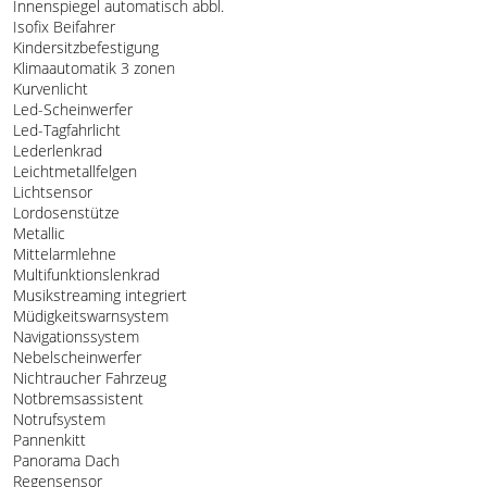
Innenspiegel automatisch abbl.
Isofix Beifahrer
Kindersitzbefestigung
Klimaautomatik 3 zonen
Kurvenlicht
Led-Scheinwerfer
Led-Tagfahrlicht
Lederlenkrad
Leichtmetallfelgen
Lichtsensor
Lordosenstütze
Metallic
Mittelarmlehne
Multifunktionslenkrad
Musikstreaming integriert
Müdigkeitswarnsystem
Navigationssystem
Nebelscheinwerfer
Nichtraucher Fahrzeug
Notbremsassistent
Notrufsystem
Pannenkitt
Panorama Dach
Regensensor