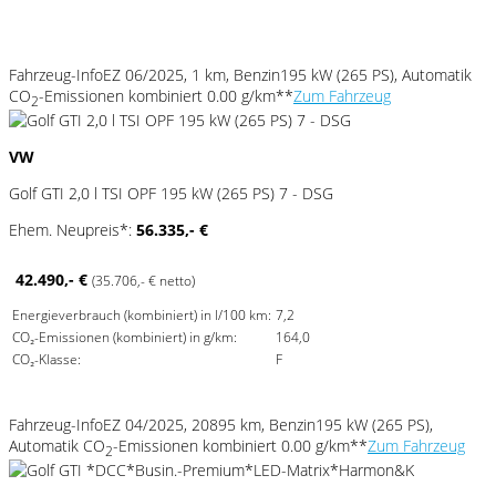
Fahrzeug-Info
EZ 06/2025, 1 km, Benzin
195 kW (265 PS), Automatik
CO
-Emissionen kombiniert 0.00 g/km**
Zum Fahrzeug
2
VW
Golf GTI 2,0 l TSI OPF 195 kW (265 PS) 7 - DSG
Ehem. Neupreis*:
56.335,- €
42.490,- €
(35.706,- € netto)
Energieverbrauch (kombiniert) in l/100 km:
7,2
CO₂-Emissionen (kombiniert) in g/km:
164,0
CO₂-Klasse:
F
Fahrzeug-Info
EZ 04/2025, 20895 km, Benzin
195 kW (265 PS),
Automatik
CO
-Emissionen kombiniert 0.00 g/km**
Zum Fahrzeug
2