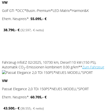
VW
Golf GTI *DCC*Busin.-Premium*LED-Matrix*Harmon&K
Ehem. Neupreis*:
55.095,- €
38.790,- €
(32.597,- € netto)
Fahrzeug-Info
EZ 02/2025, 10730 km, Diesel
110 kW (150 PS),
Automatik
CO
-Emissionen kombiniert 0.00 g/km**
Zum Fahrzeug
2
VW
Passat Elegance 2,0 TDi 150PS*NEUES MODELL"SPORT
Ehem. Neupreis*:
60.705,- €
43.500,- €
(36.555,- € netto)