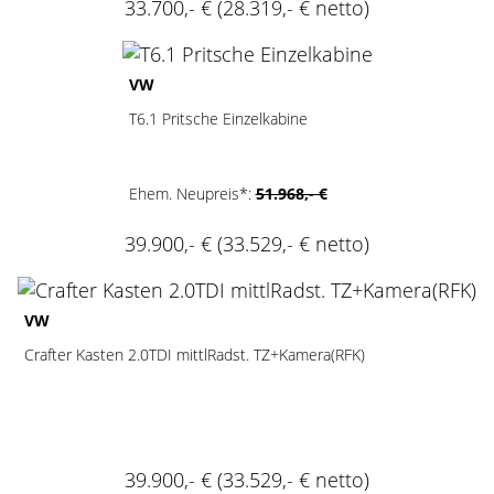
33.700,- €
(28.319,- € netto)
2
VW
T6.1 Pritsche Einzelkabine
Ehem. Neupreis*:
51.968,- €
39.900,- €
(33.529,- € netto)
2
VW
Crafter Kasten 2.0TDI mittlRadst. TZ+Kamera(RFK)
39.900,- €
(33.529,- € netto)