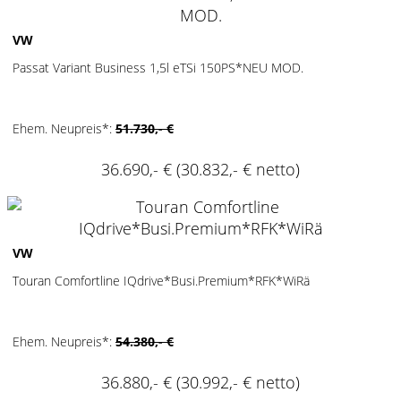
2
VW
Passat Variant Business 1,5l eTSi 150PS*NEU MOD.
Ehem. Neupreis*:
51.730,- €
36.690,- €
(30.832,- € netto)
2
VW
Touran Comfortline IQdrive*Busi.Premium*RFK*WiRä
Ehem. Neupreis*:
54.380,- €
36.880,- €
(30.992,- € netto)