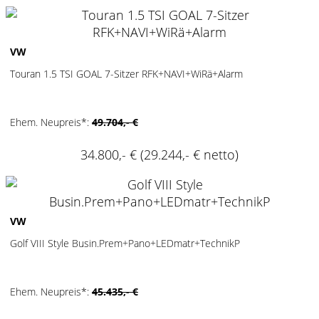
2
VW
Touran 1.5 TSI GOAL 7-Sitzer RFK+NAVI+WiRä+Alarm
Ehem. Neupreis*:
49.704,- €
34.800,- €
(29.244,- € netto)
2
VW
Golf VIII Style Busin.Prem+Pano+LEDmatr+TechnikP
Ehem. Neupreis*:
45.435,- €