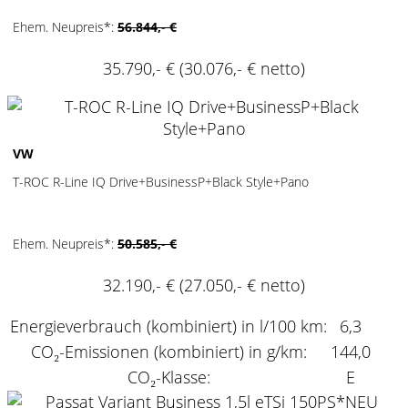
Ehem. Neupreis*:
56.844,- €
35.790,- €
(30.076,- € netto)
2
VW
T-ROC R-Line IQ Drive+BusinessP+Black Style+Pano
Ehem. Neupreis*:
50.585,- €
32.190,- €
(27.050,- € netto)
Energieverbrauch (kombiniert) in l/100 km:
6,3
CO₂-Emissionen (kombiniert) in g/km:
144,0
CO₂-Klasse:
E