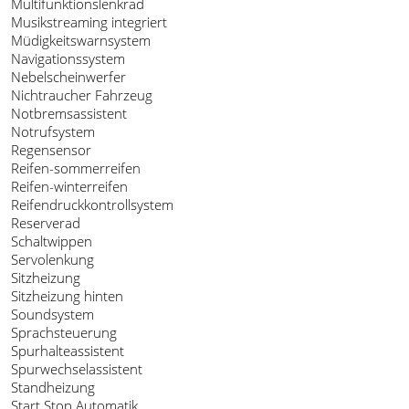
Multifunktionslenkrad
Musikstreaming integriert
Müdigkeitswarnsystem
Navigationssystem
Nebelscheinwerfer
Nichtraucher Fahrzeug
Notbremsassistent
Notrufsystem
Regensensor
Reifen-sommerreifen
Reifen-winterreifen
Reifendruckkontrollsystem
Reserverad
Schaltwippen
Servolenkung
Sitzheizung
Sitzheizung hinten
Soundsystem
Sprachsteuerung
Spurhalteassistent
Spurwechselassistent
Standheizung
Start Stop Automatik