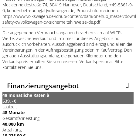
Mecklenheidestraße 74, 30419 Hannover, Deutschland, +49-5361-9-
0, kundenbetreuung(at)volkswagen.de, Produktinformationen:
https://www.volkswagen.de/idhub/content/dam/onehub_master/downl
safety-cv/volkswagen-cv-sicherheitshinweise-de.pdf
Die angegebenen Verbrauchsangaben beziehen sich auf WLTP-
Werte. Zwischenverkauf und Irrtümer für dieses Angebot sind
ausdrücklich vorbehalten. Ausschlaggebend sind einzig und allein die
Vereinbarungen in der Auftragsbestätigung oder im Kaufvertrag. Den
genauen Ausstattungsumfang, die genauen Kilometer und den
Verkaufspreis erhalten Sie von unserem Verkaufspersonal. Bitte
kontaktieren Sie uns.
Finanzierungsangebot
48 monatliche Raten à
539, -€
Laufzeit
48 Monate
Gesamtfahrleistung
40.000 km
Anzahlung
10.225,00 €