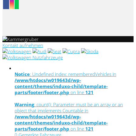
Kontakt aufnehmen
Notice
: Undefined index: rememberedVehicles in
/www/htdocs/w019643d/wp-
content/themes/induxo-child/template-
parts/footer/footer.php
on line
121
Warning
: count(): Parameter must be an array or an
object that implements Countable in
/www/htdocs/w019643d/wp-
content/themes/induxo-child/template-
parts/footer/footer.php
on line
121
0
Gemerkte Fahrzeuge