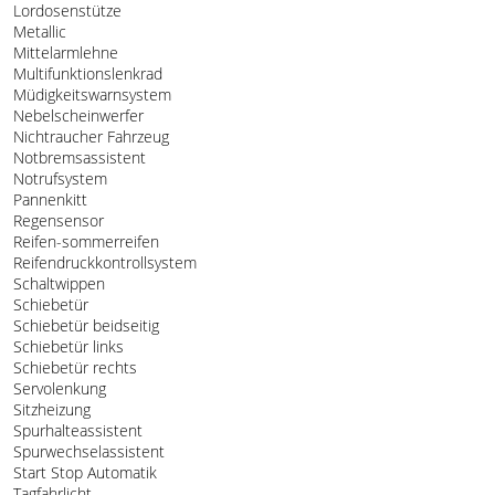
Lordosenstütze
Metallic
Mittelarmlehne
Multifunktionslenkrad
Müdigkeitswarnsystem
Nebelscheinwerfer
Nichtraucher Fahrzeug
Notbremsassistent
Notrufsystem
Pannenkitt
Regensensor
Reifen-sommerreifen
Reifendruckkontrollsystem
Schaltwippen
Schiebetür
Schiebetür beidseitig
Schiebetür links
Schiebetür rechts
Servolenkung
Sitzheizung
Spurhalteassistent
Spurwechselassistent
Start Stop Automatik
Tagfahrlicht