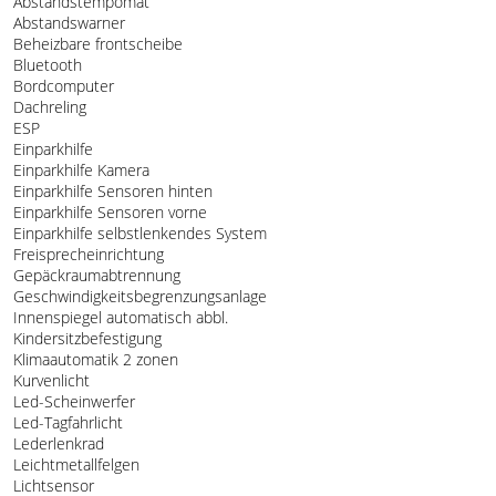
Abstandstempomat
Abstandswarner
Beheizbare frontscheibe
Bluetooth
Bordcomputer
Dachreling
ESP
Einparkhilfe
Einparkhilfe Kamera
Einparkhilfe Sensoren hinten
Einparkhilfe Sensoren vorne
Einparkhilfe selbstlenkendes System
Freisprecheinrichtung
Gepäckraumabtrennung
Geschwindigkeitsbegrenzungsanlage
Innenspiegel automatisch abbl.
Kindersitzbefestigung
Klimaautomatik 2 zonen
Kurvenlicht
Led-Scheinwerfer
Led-Tagfahrlicht
Lederlenkrad
Leichtmetallfelgen
Lichtsensor