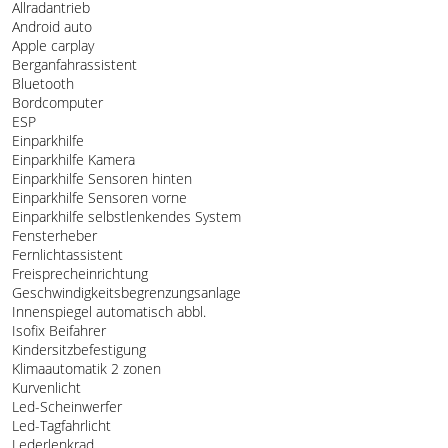
Allradantrieb
Android auto
Apple carplay
Berganfahrassistent
Bluetooth
Bordcomputer
ESP
Einparkhilfe
Einparkhilfe Kamera
Einparkhilfe Sensoren hinten
Einparkhilfe Sensoren vorne
Einparkhilfe selbstlenkendes System
Fensterheber
Fernlichtassistent
Freisprecheinrichtung
Geschwindigkeitsbegrenzungsanlage
Innenspiegel automatisch abbl.
Isofix Beifahrer
Kindersitzbefestigung
Klimaautomatik 2 zonen
Kurvenlicht
Led-Scheinwerfer
Led-Tagfahrlicht
Lederlenkrad