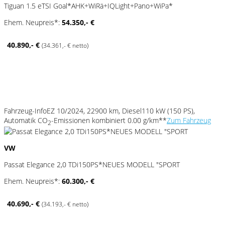
Tiguan 1.5 eTSI Goal*AHK+WiRä+IQLight+Pano+WiPa*
Ehem. Neupreis*:
54.350,- €
40.890,- €
(34.361,- € netto)
Fahrzeug-Info
EZ 10/2024, 22900 km, Diesel
110 kW (150 PS),
Automatik
CO
-Emissionen kombiniert 0.00 g/km**
Zum Fahrzeug
2
VW
Passat Elegance 2,0 TDi150PS*NEUES MODELL "SPORT
Ehem. Neupreis*:
60.300,- €
40.690,- €
(34.193,- € netto)