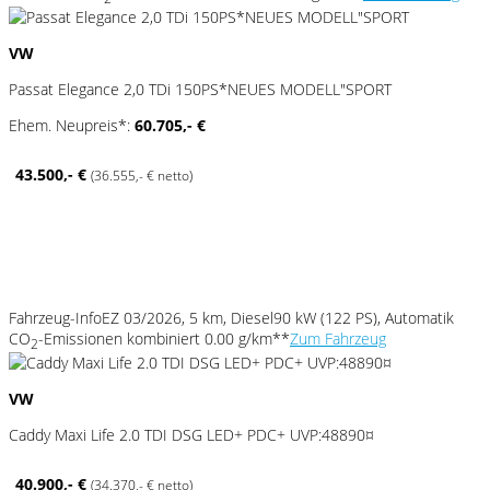
VW
Passat Elegance 2,0 TDi 150PS*NEUES MODELL"SPORT
Ehem. Neupreis*:
60.705,- €
43.500,- €
(36.555,- € netto)
Fahrzeug-Info
EZ 03/2026, 5 km, Diesel
90 kW (122 PS), Automatik
CO
-Emissionen kombiniert 0.00 g/km**
Zum Fahrzeug
2
VW
Caddy Maxi Life 2.0 TDI DSG LED+ PDC+ UVP:48890¤
40.900,- €
(34.370,- € netto)