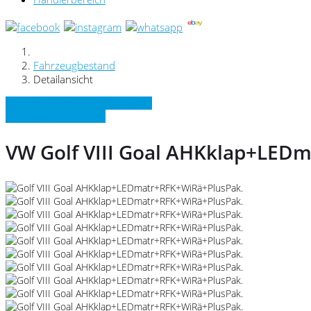
Fahrzeugbestand
Detailansicht
» Zurück zu den Suchergebnissen
» Fahrzeug Detailsuche
VW Golf VIII Goal AHKklap+LED