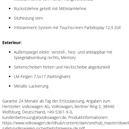
Rücksitzlehne geteilt mit Mittelarmlehne
Sitzheizung vorn
Infotainment-System mit Touchscreen-Farbdisplay 12,9 Zoll
Exterieur:
Außenspiegel elektr. verstell-, heiz- und anklappbar mit
Spiegelabsenkung rechts, Memory
Seitenscheiben hinten und Heckscheibe abgedunkelt
LM-Felgen 7,5x17 (Nottingham)
Metallic-Lackierung
Garantie 24 Monate ab Tag der Erstzulassung, Angaben zum
Hersteller: Volkswagen AG, Volkswagen, Berliner Ring 2, 38440
Wolfsburg, Deutschland, +49-5361-9-0,
kundenbetreuung(at)volkswagen.de, Produktinformationen:
https://www.volkswagen.de/idhub/content/dam/onehub_master/downl
safety/volkswagen-sicherheitshinweise-de.pdf