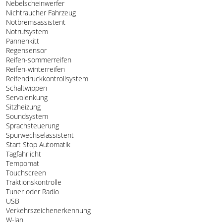
Nebelscheinwerfer
Nichtraucher Fahrzeug
Notbremsassistent
Notrufsystem
Pannenkitt
Regensensor
Reifen-sommerreifen
Reifen-winterreifen
Reifendruckkontrollsystem
Schaltwippen
Servolenkung
Sitzheizung
Soundsystem
Sprachsteuerung
Spurwechselassistent
Start Stop Automatik
Tagfahrlicht
Tempomat
Touchscreen
Traktionskontrolle
Tuner oder Radio
USB
Verkehrszeichenerkennung
W-lan