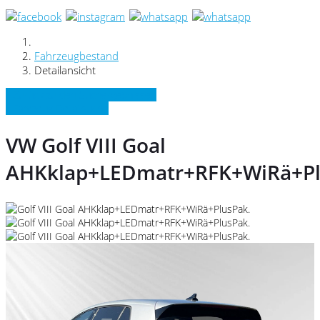
Fahrzeugbestand
Detailansicht
» Zurück zu den Suchergebnissen
» Fahrzeug Detailsuche
VW Golf VIII Goal
AHKklap+LEDmatr+RFK+WiRä+Pl