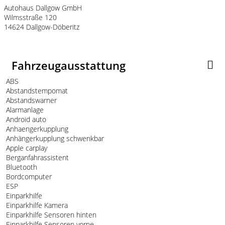
Autohaus Dallgow GmbH
Wilmsstraße 120
14624 Dallgow-Döberitz
Fahrzeugausstattung
ABS
Abstandstempomat
Abstandswarner
Alarmanlage
Android auto
Anhaengerkupplung
Anhängerkupplung schwenkbar
Apple carplay
Berganfahrassistent
Bluetooth
Bordcomputer
ESP
Einparkhilfe
Einparkhilfe Kamera
Einparkhilfe Sensoren hinten
Einparkhilfe Sensoren vorne