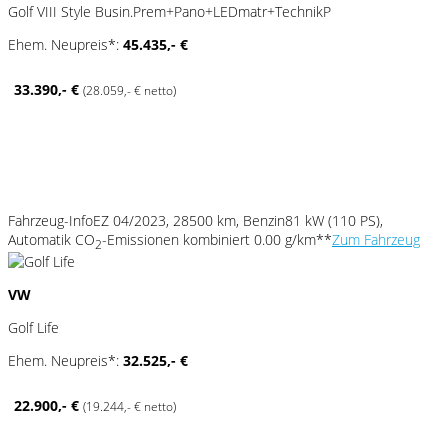
Golf VIII Style Busin.Prem+Pano+LEDmatr+TechnikP
Ehem. Neupreis*:
45.435,- €
33.390,- €
(28.059,- € netto)
Fahrzeug-Info
EZ 04/2023, 28500 km, Benzin
81 kW (110 PS),
Automatik
CO
-Emissionen kombiniert 0.00 g/km**
Zum Fahrzeug
2
VW
Golf Life
Ehem. Neupreis*:
32.525,- €
22.900,- €
(19.244,- € netto)