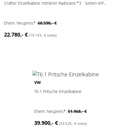
Crafter Einzelkabine mittlerer Radstand *3 - Seiten KIP...
Ehem. Neupreis*:
60.590,- €
22.780,- €
(19.143,- € netto)
2
VW
T6.1 Pritsche Einzelkabine
Ehem. Neupreis*:
51.968,- €
39.900,- €
(33.529,- € netto)