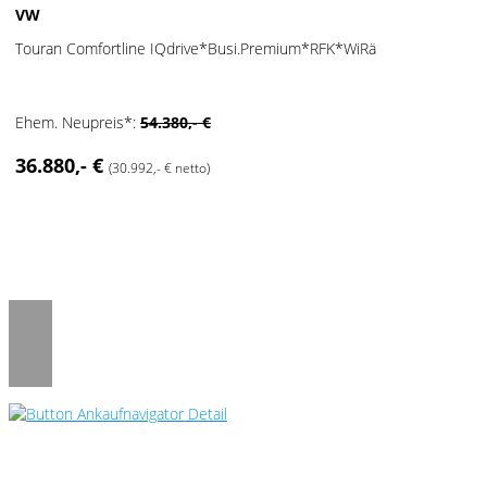
VW
Touran Comfortline IQdrive*Busi.Premium*RFK*WiRä
Ehem. Neupreis*:
54.380,- €
36.880,- €
(30.992,- € netto)
Umwelt und Normen