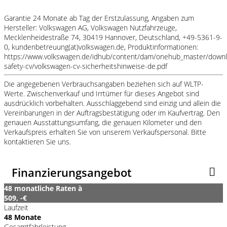
Garantie 24 Monate ab Tag der Erstzulassung, Angaben zum
Hersteller: Volkswagen AG, Volkswagen Nutzfahrzeuge,
Mecklenheidestraße 74, 30419 Hannover, Deutschland, +49-5361-9-
0, kundenbetreuung(at)volkswagen.de, Produktinformationen:
https://www.volkswagen.de/idhub/content/dam/onehub_master/downl
safety-cv/volkswagen-cv-sicherheitshinweise-de.pdf
Die angegebenen Verbrauchsangaben beziehen sich auf WLTP-
Werte. Zwischenverkauf und Irrtümer für dieses Angebot sind
ausdrücklich vorbehalten. Ausschlaggebend sind einzig und allein die
Vereinbarungen in der Auftragsbestätigung oder im Kaufvertrag. Den
genauen Ausstattungsumfang, die genauen Kilometer und den
Verkaufspreis erhalten Sie von unserem Verkaufspersonal. Bitte
kontaktieren Sie uns.
Finanzierungsangebot
48 monatliche Raten à
509, -€
Laufzeit
48 Monate
Gesamtfahrleistung