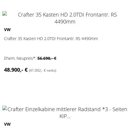
2
VW
Crafter 35 Kasten HD 2.0TDI Frontantr. RS 4490mm
Ehem. Neupreis*:
56.690,- €
48.900,- €
(41.092,- € netto)
2
VW