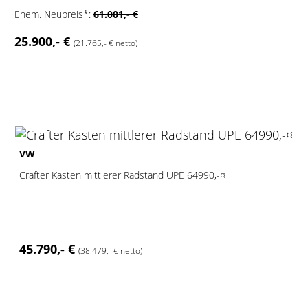
Ehem. Neupreis*:
61.001,- €
25.900,- €
(21.765,- € netto)
2
VW
Crafter Kasten mittlerer Radstand UPE 64990,-¤
45.790,- €
(38.479,- € netto)