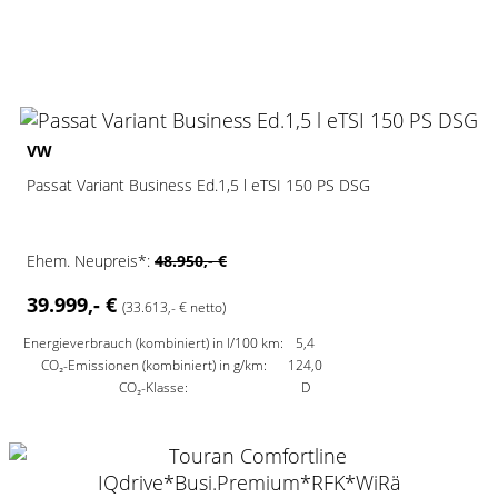
2
VW
Passat Variant Business Ed.1,5 l eTSI 150 PS DSG
Ehem. Neupreis*:
48.950,- €
39.999,- €
(33.613,- € netto)
Energieverbrauch (kombiniert) in l/100 km:
5,4
CO₂-Emissionen (kombiniert) in g/km:
124,0
CO₂-Klasse:
D
2