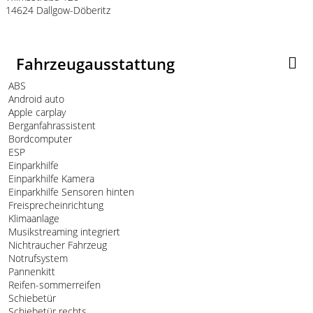
14624 Dallgow-Döberitz
Fahrzeugausstattung
ABS
Android auto
Apple carplay
Berganfahrassistent
Bordcomputer
ESP
Einparkhilfe
Einparkhilfe Kamera
Einparkhilfe Sensoren hinten
Freisprecheinrichtung
Klimaanlage
Musikstreaming integriert
Nichtraucher Fahrzeug
Notrufsystem
Pannenkitt
Reifen-sommerreifen
Schiebetür
Schiebetür rechts