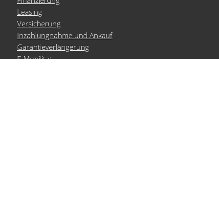
Finanzierung
Leasing
Versicherung
Inzahlungnahme und Ankauf
Garantieverlängerung
E-Mobilität
Probefahrt
Marken
Volkswagen
Volkswagen Nutzfahrzeuge
Audi Service
ŠKODA Service
Seat Service
Cupra Service
Aktionen
alle Aktionen
Fahrzeug-Aktionen
Service-Aktionen
Service