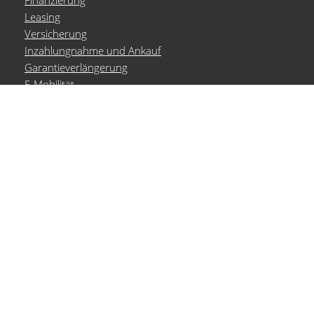
Finanzierung
Leasing
Versicherung
Inzahlungnahme und Ankauf
Garantieverlängerung
E-Mobilität
Probefahrt
Marken
Volkswagen
Volkswagen Nutzfahrzeuge
Audi Service
ŠKODA Service
Seat Service
Cupra Service
Aktionen
alle Aktionen
Fahrzeug-Aktionen
Service-Aktionen
Service