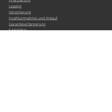
Finanzierung
Leasing
Versicherung
Inzahlungnahme und Ankauf
Garantieverlängerung
E-Mobilität
Probefahrt
Marken
Volkswagen
Volkswagen Nutzfahrzeuge
Audi Service
ŠKODA Service
Seat Service
Cupra Service
Aktionen
alle Aktionen
Fahrzeug-Aktionen
Service-Aktionen
Service