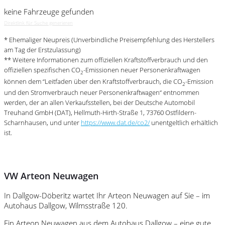
keine Fahrzeuge gefunden
Direktlink für Suche generieren
* Ehemaliger Neupreis (Unverbindliche Preisempfehlung des Herstellers
am Tag der Erstzulassung)
** Weitere Informationen zum offiziellen Kraftstoffverbrauch und den
offiziellen spezifischen CO
-Emissionen neuer Personenkraftwagen
2
können dem “Leitfaden über den Kraftstoffverbrauch, die CO
-Emission
2
und den Stromverbrauch neuer Personenkraftwagen“ entnommen
werden, der an allen Verkaufsstellen, bei der Deutsche Automobil
Treuhand GmbH (DAT), Hellmuth-Hirth-Straße 1, 73760 Ostfildern-
Scharnhausen, und unter
https://www.dat.de/co2/
unentgeltlich erhältlich
ist.
VW Arteon Neuwagen
In Dallgow-Döberitz wartet Ihr Arteon Neuwagen auf Sie – im
Autohaus Dallgow, Wilmsstraße 120.
Ein Arteon Neuwagen aus dem Autohaus Dallgow – eine gute