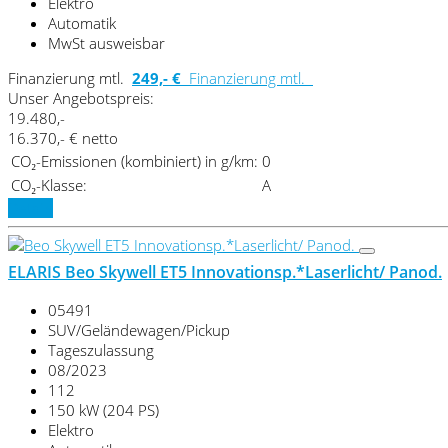
Elektro
Automatik
MwSt ausweisbar
Finanzierung mtl.
249,- €
Finanzierung mtl.
Unser Angebotspreis:
19.480,-
16.370,- € netto
CO₂-Emissionen (kombiniert) in g/km:
0
CO₂-Klasse:
A
Details
ELARIS Beo Skywell ET5 Innovationsp.*Laserlicht/ Panod.
05491
SUV/Geländewagen/Pickup
Tageszulassung
08/2023
112
150 kW (204 PS)
Elektro