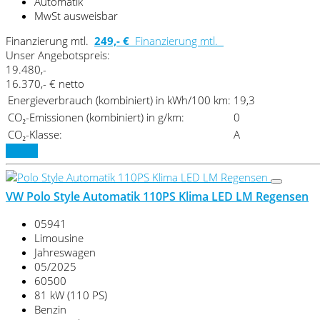
Automatik
MwSt ausweisbar
Finanzierung mtl.
249,- €
Finanzierung mtl.
Unser Angebotspreis:
19.480,-
16.370,- € netto
Energieverbrauch (kombiniert) in kWh/100 km:
19,3
CO₂-Emissionen (kombiniert) in g/km:
0
CO₂-Klasse:
A
Details
VW Polo Style Automatik 110PS Klima LED LM Regensen
05941
Limousine
Jahreswagen
05/2025
60500
81 kW (110 PS)
Benzin