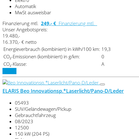
Elektro
Automatik
MwSt ausweisbar
Finanzierung mtl.
249,- €
Finanzierung mtl.
Unser Angebotspreis:
19.480,-
16.370,- € netto
Energieverbrauch (kombiniert) in kWh/100 km:
19,3
CO₂-Emissionen (kombiniert) in g/km:
0
CO₂-Klasse:
A
Details
ELARIS Beo Innovationsp.*Laserlicht/Pano-D/Leder
05493
SUV/Geländewagen/Pickup
Gebrauchtfahrzeug
08/2023
12500
150 kW (204 PS)