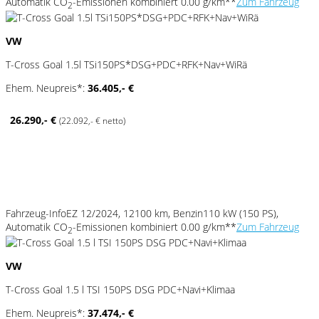
Automatik
CO
-Emissionen kombiniert 0.00 g/km**
Zum Fahrzeug
2
VW
T-Cross Goal 1.5l TSi150PS*DSG+PDC+RFK+Nav+WiRä
Ehem. Neupreis*:
36.405,- €
26.290,- €
(22.092,- € netto)
Fahrzeug-Info
EZ 12/2024, 12100 km, Benzin
110 kW (150 PS),
Automatik
CO
-Emissionen kombiniert 0.00 g/km**
Zum Fahrzeug
2
VW
T-Cross Goal 1.5 l TSI 150PS DSG PDC+Navi+Klimaa
Ehem. Neupreis*:
37.474,- €