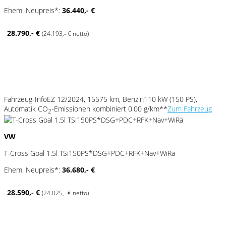
Ehem. Neupreis*:
36.440,- €
28.790,- €
(24.193,- € netto)
Fahrzeug-Info
EZ 12/2024, 15575 km, Benzin
110 kW (150 PS),
Automatik
CO
-Emissionen kombiniert 0.00 g/km**
Zum Fahrzeug
2
VW
T-Cross Goal 1.5l TSi150PS*DSG+PDC+RFK+Nav+WiRä
Ehem. Neupreis*:
36.680,- €
28.590,- €
(24.025,- € netto)