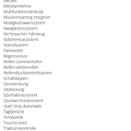
Metallic
Mittelarmlehne
Multifunktionslenkrad
Musikstreaming integriert
Müdigkeitswarnsystem
Navigationssystem
Nichtraucher Fahrzeug
Notbremsassistent
Notrufsystem
Pannenkitt
Regensensor
Reifen-sommerreifen
Reifen-winterreifen
Reifendruckkontrollsystem
Schaltwippen
Servolenkung
Sitzheizung
Spurhalteassistent
Spurwechselassistent
Start Stop Automatik
Tagfahrlicht
Tempomat
Touchscreen
Traktionskontrolle