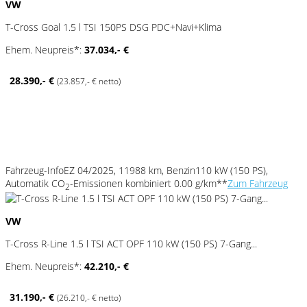
VW
T-Cross Goal 1.5 l TSI 150PS DSG PDC+Navi+Klima
Ehem. Neupreis*:
37.034,- €
28.390,- €
(23.857,- € netto)
Fahrzeug-Info
EZ 04/2025, 11988 km, Benzin
110 kW (150 PS),
Automatik
CO
-Emissionen kombiniert 0.00 g/km**
Zum Fahrzeug
2
VW
T-Cross R-Line 1.5 l TSI ACT OPF 110 kW (150 PS) 7-Gang...
Ehem. Neupreis*:
42.210,- €
31.190,- €
(26.210,- € netto)