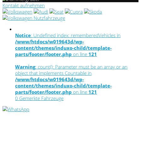
Kontakt aufnehmen
Notice
: Undefined index: rememberedVehicles in
/www/htdocs/w019643d/wp-
content/themes/induxo-child/template-
parts/footer/footer.php
on line
121
Warning
: count(): Parameter must be an array or an
object that implements Countable in
/www/htdocs/w019643d/wp-
content/themes/induxo-child/template-
parts/footer/footer.php
on line
121
0
Gemerkte Fahrzeuge