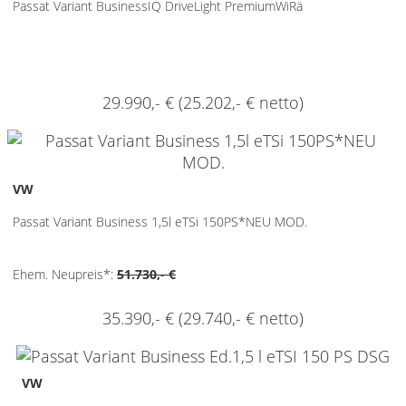
Passat Variant BusinessIQ DriveLight PremiumWiRä
29.990,- €
(25.202,- € netto)
2
VW
Passat Variant Business 1,5l eTSi 150PS*NEU MOD.
Ehem. Neupreis*:
51.730,- €
35.390,- €
(29.740,- € netto)
2
VW