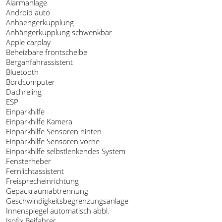
Alarmanlage
Android auto
Anhaengerkupplung
Anhängerkupplung schwenkbar
Apple carplay
Beheizbare frontscheibe
Berganfahrassistent
Bluetooth
Bordcomputer
Dachreling
ESP
Einparkhilfe
Einparkhilfe Kamera
Einparkhilfe Sensoren hinten
Einparkhilfe Sensoren vorne
Einparkhilfe selbstlenkendes System
Fensterheber
Fernlichtassistent
Freisprecheinrichtung
Gepäckraumabtrennung
Geschwindigkeitsbegrenzungsanlage
Innenspiegel automatisch abbl.
Isofix Beifahrer