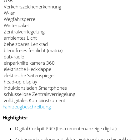
USB
Verkehrszeichenerkennung
W-lan
Wegfahrsperre
Winterpaket
Zentralverriegelung
ambientes Licht
beheizbares Lenkrad
blendfreies fernlicht (matrix)
dab-radio
einparkhilfe kamera 360
elektrische Heckklappe
elektrische Seitenspiegel
head-up display
induktionsladen Smartphones
schlüssellose Zentralsverriegelung
volldigitales Kombiinstrument
Fahrzeugbeschreibung
Highlights:
Digital Cockpit PRO (Instrumentenanzeige digital)
Anhängerkupplung mit elektr. Entriegelung, schwenkbar,