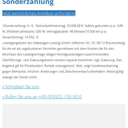
Sonderzahlung
Jetzt persönliches Angebot anfordern!
1)Sonderzahlung: 0,- €; Nettodarlehnsbetrag: 33.830,28 €; Sollzins gebunden p.a.: 0,85
%; Effektiver Jahreszins: 0,85 %; Vertragslaufzeit: 48 Monate/10.000 km p.a.;
Gesamtbetrag: 14.352,- €.
Leasingangebote der Volkswagen Leasing GmbH, Gifhorner Str. 57, 38112 Braunschweig,
für die wir als ungebundener Vermittler gemeinsam mit dem Kunden die für den
Abschluss des Leasingvertrags nötigen Vertragsunterlagen zusammenstellen.
Überführungs- und Zulassungskosten werden separat berechnet; zzgl. Zulassung. Das
Angebot gilt für Privatkunden. Bonität vorausgesetzt. Abb. zeigt Sonderausstattung
gegen Mehrpreis. Irrtümer, Änderungen und Zwischenverkauf vorbehalten. Aktion gültig
solange der Vorrat reicht.
» Schreiben Sie uns
» Rufen Sie uns an +49 (0)3322 / 50 50-0